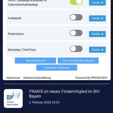
Techn. Unbedingt erforderlich &
▾
Details
Cybersicherheitsbedingt
▾
Funktionell
Details
▾
Performance
Details
Letzte Posts
▾
Marketing / Third Party
Details
Alle akzeptieren
Nur Auswahl akzeptieren
Mit PRAXIS auf Zeitreise mitten im
Steinbruch - steinexpo 2026
Optionalen Ablehnen
13. Mai 2026 11:56
Impressum
Datenschutzerklärung
Powered By PRAXIS EDV
PRAXIS ist neues Fördermitglied im BIV
Bayern
3. Februar 2026 10:24