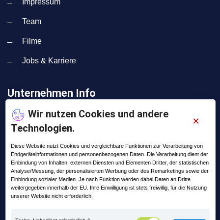
Impressum
Team
Filme
Jobs & Karriere
Unternehmen Info
Wir nutzen Cookies und andere
×
Adresse:
Technologien.
Lange Straße 35
99869 Pferdingsleben
Diese Website nutzt Cookies und vergleichbare Funktionen zur Verarbeitung von
Endgeräteinformationen und personenbezogenen Daten. Die Verarbeitung dient der
Telefon:
Einbindung von Inhalten, externen Diensten und Elementen Dritter, der statistischen
+49 (0) 36258 - 566 - 0
Analyse/Messung, der personalisierten Werbung oder des Remarketings sowie der
Einbindung sozialer Medien. Je nach Funktion werden dabei Daten an Dritte
weitergegeben innerhalb der EU. Ihre Einwilligung ist stets freiwillig, für die Nutzung
Email:
unserer Website nicht erforderlich.
info@praxis-edv.de