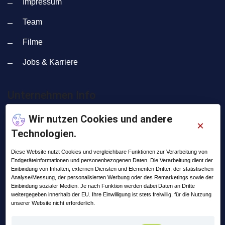
Impressum
Team
Filme
Jobs & Karriere
Unternehmen Info
Wir nutzen Cookies und andere
Adresse:
×
Technologien.
Lange Straße 35
99869 Pferdingsleben
Diese Website nutzt Cookies und vergleichbare Funktionen zur Verarbeitung von
Endgeräteinformationen und personenbezogenen Daten. Die Verarbeitung dient der
Telefon:
Einbindung von Inhalten, externen Diensten und Elementen Dritter, der statistischen
+49 (0) 36258 - 566 - 0
Analyse/Messung, der personalisierten Werbung oder des Remarketings sowie der
Einbindung sozialer Medien. Je nach Funktion werden dabei Daten an Dritte
Email:
weitergegeben innerhalb der EU. Ihre Einwilligung ist stets freiwillig, für die Nutzung
unserer Website nicht erforderlich.
info@praxis-edv.de