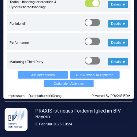
Techn. Unbedingt erforderlich &
▾
Details
Cybersicherheitsbedingt
▾
Funktionell
Details
▾
Performance
Details
Letzte Posts
▾
Marketing / Third Party
Details
Mit PRAXIS auf Zeitreise mitten im
Alle akzeptieren
Nur Auswahl akzeptieren
Steinbruch - steinexpo 2026
Optionalen Ablehnen
13. Mai 2026 11:56
Impressum
Datenschutzerklärung
Powered By PRAXIS EDV
PRAXIS ist neues Fördermitglied im BIV
Bayern
3. Februar 2026 10:24