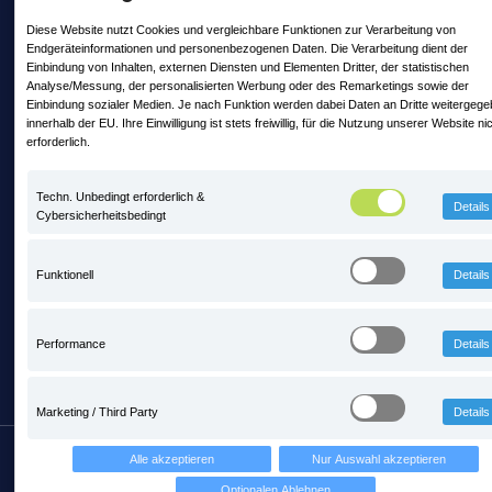
Diese Website nutzt Cookies und vergleichbare Funktionen zur Verarbeitung von
Endgeräteinformationen und personenbezogenen Daten. Die Verarbeitung dient der
Letzte Posts
Einbindung von Inhalten, externen Diensten und Elementen Dritter, der statistischen
Analyse/Messung, der personalisierten Werbung oder des Remarketings sowie der
Einbindung sozialer Medien. Je nach Funktion werden dabei Daten an Dritte weitergeg
Mit PRAXIS auf Zeitreise mitten im
innerhalb der EU. Ihre Einwilligung ist stets freiwillig, für die Nutzung unserer Website ni
erforderlich.
Steinbruch - steinexpo 2026
13. Mai 2026 11:56
Techn. Unbedingt erforderlich &
Details
Cybersicherheitsbedingt
PRAXIS ist neues Fördermitglied im BIV
Bayern
Funktionell
Details
3. Februar 2026 10:24
Performance
Details
Marketing / Third Party
Details
Copyright © PRAXIS EDV Betriebswirtschaft- und
Alle akzeptieren
Nur Auswahl akzeptieren
Software-Entwicklung AG
Optionalen Ablehnen