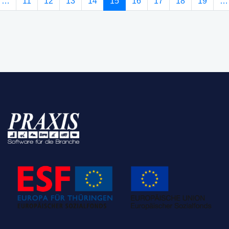
(current)
…
11
12
13
14
15
16
17
18
19
…