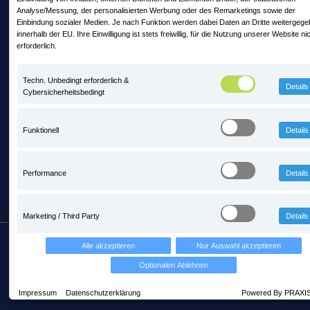
Analyse/Messung, der personalisierten Werbung oder des Remarketings sowie der
Einbindung sozialer Medien. Je nach Funktion werden dabei Daten an Dritte weitergeg
Mit PRAXIS auf Zeitreise mitten im
innerhalb der EU. Ihre Einwilligung ist stets freiwillig, für die Nutzung unserer Website ni
Steinbruch - steinexpo 2026
erforderlich.
13. Mai 2026 11:56
Techn. Unbedingt erforderlich &
Details
Cybersicherheitsbedingt
PRAXIS ist neues Fördermitglied im BIV
Bayern
Funktionell
Details
3. Februar 2026 10:24
Performance
Details
Marketing / Third Party
Details
Copyright © PRAXIS EDV Betriebswirtschaft- und
Alle akzeptieren
Nur Auswahl akzeptieren
Software-Entwicklung AG
Optionalen Ablehnen
Über uns
AGB
Datenschutz
Impressum
Datenschutzerklärung
Powered By PRAXI