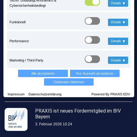
Techn. Unbedingt erforderlich &
▾
Details
Cybersicherheitsbedingt
▾
Funktionell
Details
▾
Performance
Details
Letzte Posts
▾
Marketing / Third Party
Details
Alle akzeptieren
Nur Auswahl akzeptieren
Mit PRAXIS auf Zeitreise mitten im
Steinbruch - steinexpo 2026
Optionalen Ablehnen
13. Mai 2026 11:56
Impressum
Datenschutzerklärung
Powered By PRAXIS EDV
PRAXIS ist neues Fördermitglied im BIV
Bayern
3. Februar 2026 10:24