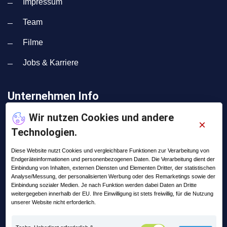
Impressum
Team
Filme
Jobs & Karriere
Unternehmen Info
Wir nutzen Cookies und andere
×
Adresse:
Technologien.
Lange Straße 35
99869 Pferdingsleben
Diese Website nutzt Cookies und vergleichbare Funktionen zur Verarbeitung von
Endgeräteinformationen und personenbezogenen Daten. Die Verarbeitung dient der
Telefon:
Einbindung von Inhalten, externen Diensten und Elementen Dritter, der statistischen
+49 (0) 36258 - 566 - 0
Analyse/Messung, der personalisierten Werbung oder des Remarketings sowie der
Einbindung sozialer Medien. Je nach Funktion werden dabei Daten an Dritte
weitergegeben innerhalb der EU. Ihre Einwilligung ist stets freiwillig, für die Nutzung
Email:
unserer Website nicht erforderlich.
info@praxis-edv.de