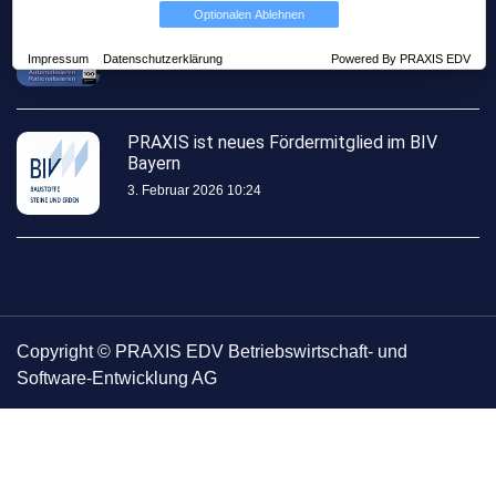
Mit PRAXIS auf Zeitreise mitten im
Optionalen Ablehnen
Steinbruch - steinexpo 2026
Impressum
Datenschutzerklärung
Powered By PRAXIS EDV
13. Mai 2026 11:56
PRAXIS ist neues Fördermitglied im BIV
Bayern
3. Februar 2026 10:24
Copyright © PRAXIS EDV Betriebswirtschaft- und
Software-Entwicklung AG
Über uns
AGB
Datenschutz