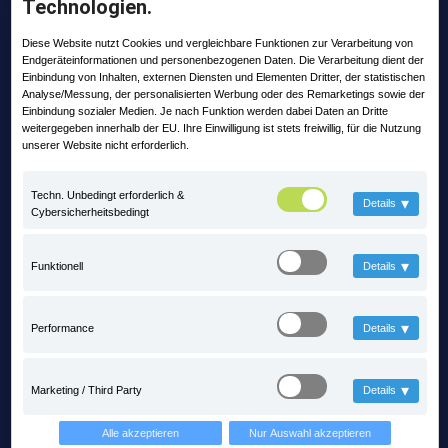
Technologien.
Adresse:
Lange Straße 35
Diese Website nutzt Cookies und vergleichbare Funktionen zur Verarbeitung von
99869 Pferdingsleben
Endgeräteinformationen und personenbezogenen Daten. Die Verarbeitung dient der
Einbindung von Inhalten, externen Diensten und Elementen Dritter, der statistischen
Telefon:
Analyse/Messung, der personalisierten Werbung oder des Remarketings sowie der
Einbindung sozialer Medien. Je nach Funktion werden dabei Daten an Dritte
+49 (0) 36258 - 566 - 0
weitergegeben innerhalb der EU. Ihre Einwilligung ist stets freiwillig, für die Nutzung
unserer Website nicht erforderlich.
Email:
info@praxis-edv.de
Techn. Unbedingt erforderlich &
▾
Details
Cybersicherheitsbedingt
▾
Funktionell
Details
▾
Performance
Details
▾
Marketing / Third Party
Details
Letzte Posts
Alle akzeptieren
Nur Auswahl akzeptieren