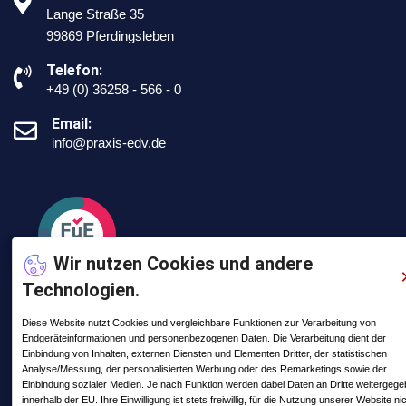
Lange Straße 35
99869 Pferdingsleben
Telefon:
+49 (0) 36258 - 566 - 0
Email:
info@praxis-edv.de
Wir nutzen Cookies und andere
Technologien.
Diese Website nutzt Cookies und vergleichbare Funktionen zur Verarbeitung von
Endgeräteinformationen und personenbezogenen Daten. Die Verarbeitung dient der
Letzte Posts
Einbindung von Inhalten, externen Diensten und Elementen Dritter, der statistischen
Analyse/Messung, der personalisierten Werbung oder des Remarketings sowie der
Einbindung sozialer Medien. Je nach Funktion werden dabei Daten an Dritte weitergeg
innerhalb der EU. Ihre Einwilligung ist stets freiwillig, für die Nutzung unserer Website ni
Mit PRAXIS auf Zeitreise mitten im