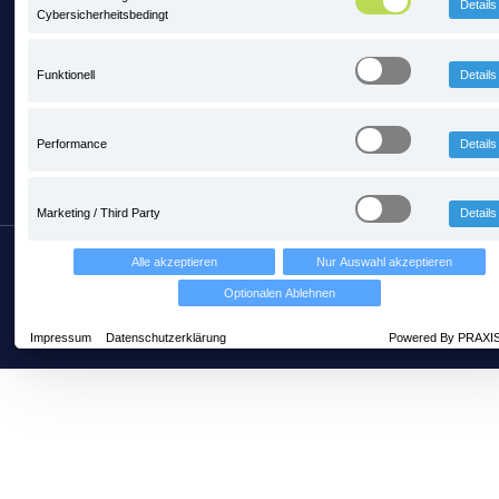
Details
Cybersicherheitsbedingt
PRAXIS ist neues Fördermitglied im BIV
Bayern
Funktionell
Details
3. Februar 2026 10:24
Performance
Details
Marketing / Third Party
Details
Copyright © PRAXIS EDV Betriebswirtschaft- und
Alle akzeptieren
Nur Auswahl akzeptieren
Software-Entwicklung AG
Optionalen Ablehnen
Über uns
AGB
Datenschutz
Impressum
Datenschutzerklärung
Powered By PRAXI